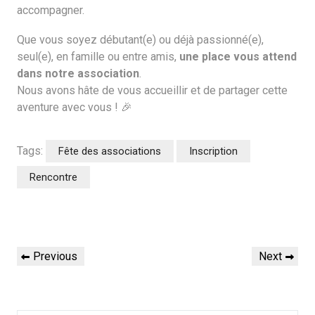
accompagner.
Que vous soyez débutant(e) ou déjà passionné(e),
seul(e), en famille ou entre amis,
une place vous attend
dans notre association
.
Nous avons hâte de vous accueillir et de partager cette
aventure avec vous ! 🎉
Tags:
Fête des associations
Inscription
Rencontre
Navigation
Previous
Next
Previous
Next
de
Post
Post
l’article