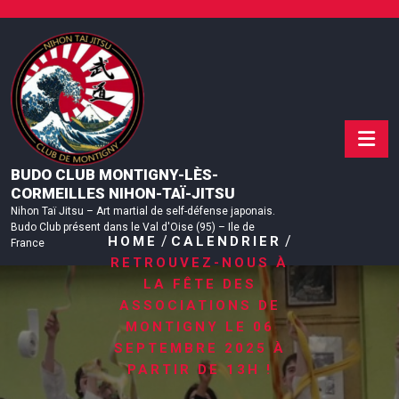
Skip
to
content
BUDO CLUB MONTIGNY-LÈS-
CORMEILLES NIHON-TAÏ-JITSU
Nihon Taï Jitsu – Art martial de self-défense japonais.
Budo Club présent dans le Val d'Oise (95) – Ile de
/
/
HOME
CALENDRIER
France
RETROUVEZ-NOUS À
LA FÊTE DES
ASSOCIATIONS DE
MONTIGNY LE 06
SEPTEMBRE 2025 À
PARTIR DE 13H !