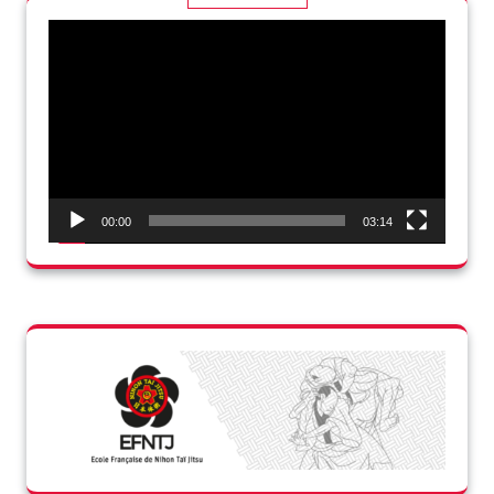
Lecteur
vidéo
00:00
03:14